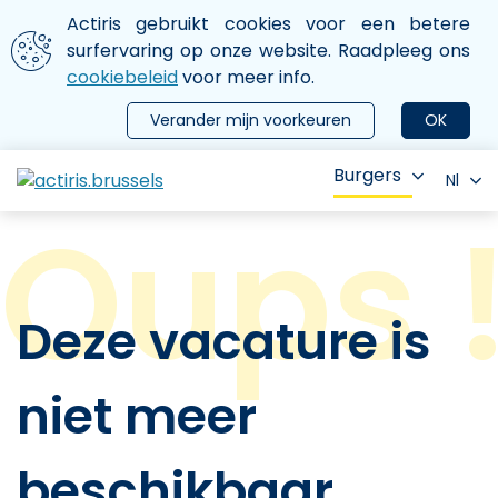
Aller au contenu principal
We gebruiken cookies
Actiris gebruikt cookies voor een betere
ermer le menu
surfervaring op onze website. Raadpleeg ons
cookiebeleid
voor meer info.
Verander mijn voorkeuren
OK
Burgers
Nl
Deze vacature is
niet meer
beschikbaar.