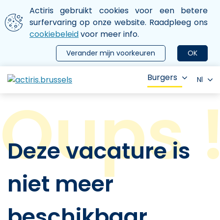
Aller au contenu principal
We gebruiken cookies
Actiris gebruikt cookies voor een betere
ermer le menu
surfervaring op onze website. Raadpleeg ons
cookiebeleid
voor meer info.
Verander mijn voorkeuren
OK
Burgers
Nl
Deze vacature is
niet meer
beschikbaar.