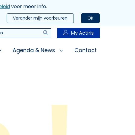
leid
voor meer info.
Verander mijn voorkeuren
OK
Zoeken
My Actiris
n
Agenda & News
Contact