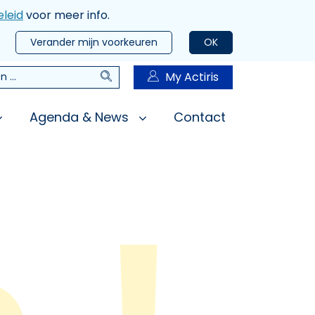
leid
voor meer info.
Verander mijn voorkeuren
OK
Zoeken
My Actiris
n
Agenda & News
Contact