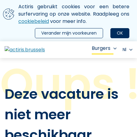
Aller au contenu principal
We gebruiken cookies
Actiris gebruikt cookies voor een betere
ermer le menu
surfervaring op onze website. Raadpleeg ons
cookiebeleid
voor meer info.
Verander mijn voorkeuren
OK
Burgers
Nl
Deze vacature is
niet meer
beschikbaar.