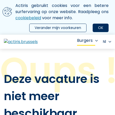
Aller au contenu principal
We gebruiken cookies
Actiris gebruikt cookies voor een betere
ermer le menu
surfervaring op onze website. Raadpleeg ons
cookiebeleid
voor meer info.
Verander mijn voorkeuren
OK
Burgers
Nl
Deze vacature is
niet meer
beschikbaar.