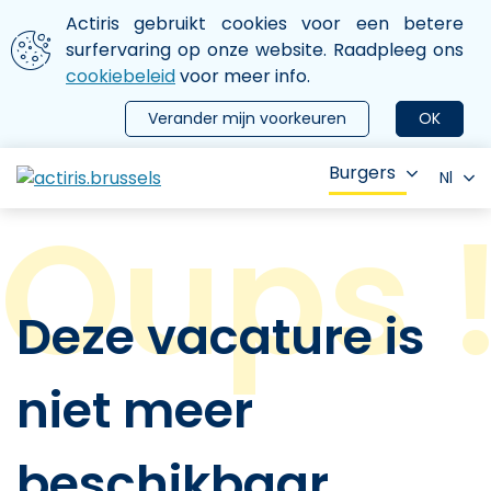
Aller au contenu principal
We gebruiken cookies
Actiris gebruikt cookies voor een betere
ermer le menu
surfervaring op onze website. Raadpleeg ons
cookiebeleid
voor meer info.
Verander mijn voorkeuren
OK
Burgers
Nl
Deze vacature is
niet meer
beschikbaar.