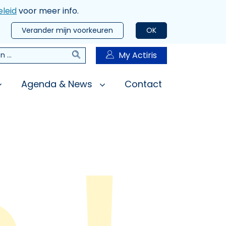
leid
voor meer info.
Verander mijn voorkeuren
OK
Zoeken
My Actiris
n
Agenda & News
Contact