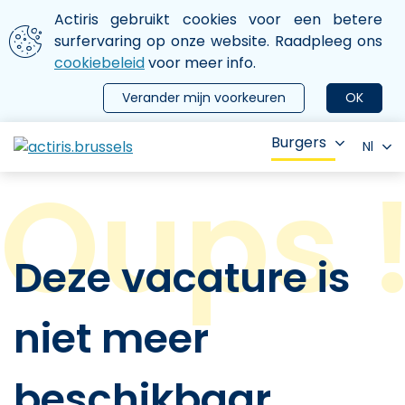
Aller au contenu principal
We gebruiken cookies
Actiris gebruikt cookies voor een betere
ermer le menu
surfervaring op onze website. Raadpleeg ons
cookiebeleid
voor meer info.
Verander mijn voorkeuren
OK
Burgers
Nl
Deze vacature is
niet meer
beschikbaar.