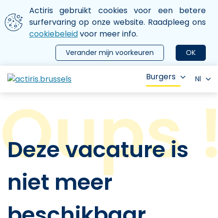
Aller au contenu principal
We gebruiken cookies
Actiris gebruikt cookies voor een betere
ermer le menu
surfervaring op onze website. Raadpleeg ons
cookiebeleid
voor meer info.
Verander mijn voorkeuren
OK
Burgers
Nl
Deze vacature is
niet meer
beschikbaar.