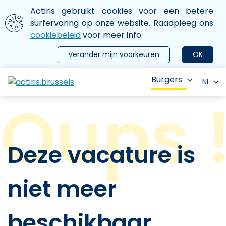
Aller au contenu principal
We gebruiken cookies
Actiris gebruikt cookies voor een betere
ermer le menu
surfervaring op onze website. Raadpleeg ons
cookiebeleid
voor meer info.
Verander mijn voorkeuren
OK
Burgers
Nl
Deze vacature is
niet meer
beschikbaar.