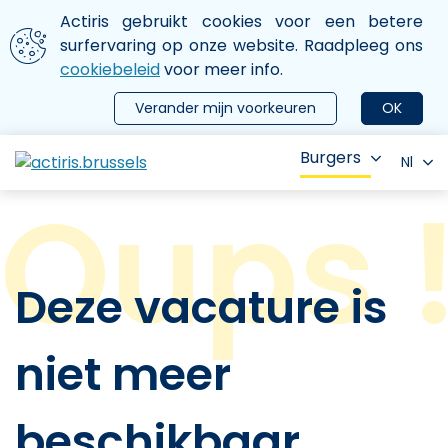
Aller au contenu principal
We gebruiken cookies
Actiris gebruikt cookies voor een betere
ermer le menu
surfervaring op onze website. Raadpleeg ons
cookiebeleid
voor meer info.
Verander mijn voorkeuren
OK
Burgers
Nl
Deze vacature is
niet meer
beschikbaar.