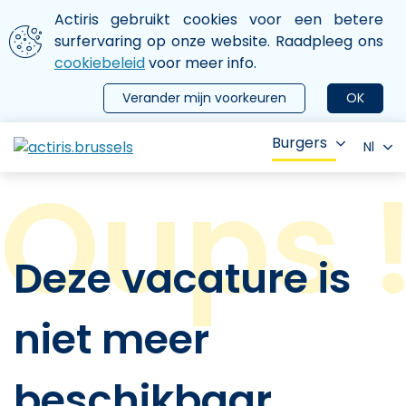
Aller au contenu principal
We gebruiken cookies
Actiris gebruikt cookies voor een betere
ermer le menu
surfervaring op onze website. Raadpleeg ons
cookiebeleid
voor meer info.
Verander mijn voorkeuren
OK
Burgers
Nl
Deze vacature is
niet meer
beschikbaar.