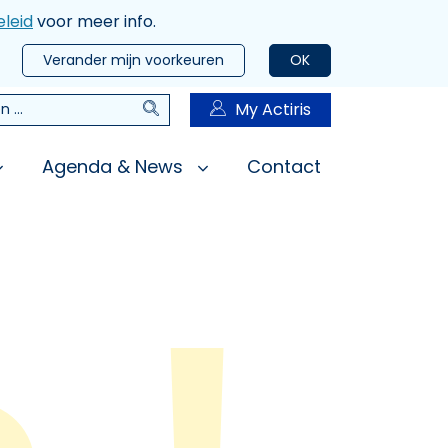
leid
voor meer info.
Verander mijn voorkeuren
OK
Zoeken
My Actiris
n
Agenda & News
Contact