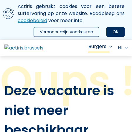
Aller au contenu principal
We gebruiken cookies
Actiris gebruikt cookies voor een betere
ermer le menu
surfervaring op onze website. Raadpleeg ons
cookiebeleid
voor meer info.
Verander mijn voorkeuren
OK
Burgers
Nl
Deze vacature is
niet meer
beschikbaar.