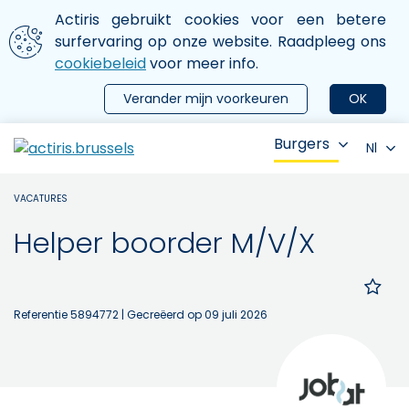
Aller au contenu principal
We gebruiken cookies
Actiris gebruikt cookies voor een betere
ermer le menu
surfervaring op onze website. Raadpleeg ons
cookiebeleid
voor meer info.
Verander mijn voorkeuren
OK
Burgers
Nl
VACATURES
Helper boorder M/V/X
Referentie 5894772
| Gecreëerd op 09 juli 2026