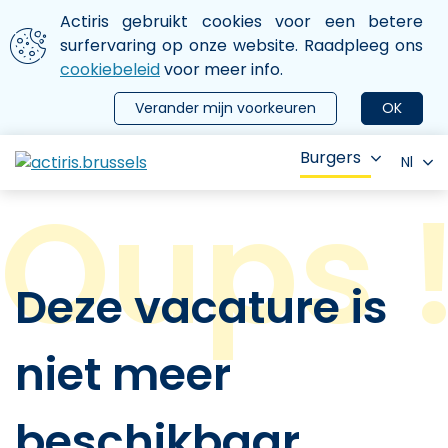
Aller au contenu principal
We gebruiken cookies
Actiris gebruikt cookies voor een betere
ermer le menu
surfervaring op onze website. Raadpleeg ons
cookiebeleid
voor meer info.
Verander mijn voorkeuren
OK
Burgers
Nl
Deze vacature is
niet meer
beschikbaar.