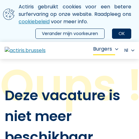
Aller au contenu principal
We gebruiken cookies
Actiris gebruikt cookies voor een betere
ermer le menu
surfervaring op onze website. Raadpleeg ons
cookiebeleid
voor meer info.
Verander mijn voorkeuren
OK
Burgers
Nl
Deze vacature is
niet meer
beschikbaar.