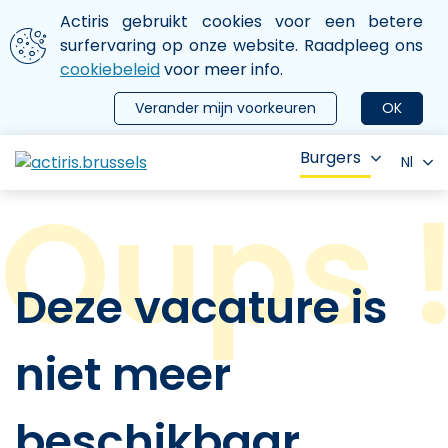
Aller au contenu principal
We gebruiken cookies
Actiris gebruikt cookies voor een betere
ermer le menu
surfervaring op onze website. Raadpleeg ons
cookiebeleid
voor meer info.
Verander mijn voorkeuren
OK
Burgers
Nl
Deze vacature is
niet meer
beschikbaar.