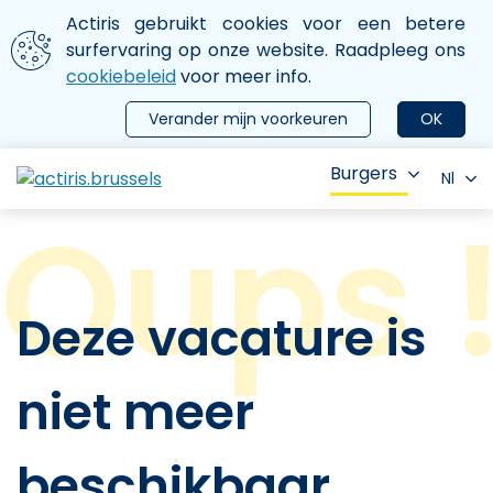
Aller au contenu principal
We gebruiken cookies
Actiris gebruikt cookies voor een betere
ermer le menu
surfervaring op onze website. Raadpleeg ons
cookiebeleid
voor meer info.
Verander mijn voorkeuren
OK
Burgers
Nl
Deze vacature is
niet meer
beschikbaar.