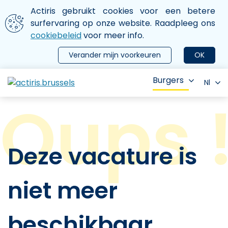
Aller au contenu principal
We gebruiken cookies
Actiris gebruikt cookies voor een betere
ermer le menu
surfervaring op onze website. Raadpleeg ons
cookiebeleid
voor meer info.
Verander mijn voorkeuren
OK
Burgers
Nl
Deze vacature is
niet meer
beschikbaar.