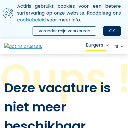
Aller au contenu principal
We gebruiken cookies
Actiris gebruikt cookies voor een betere
ermer le menu
surfervaring op onze website. Raadpleeg ons
cookiebeleid
voor meer info.
Verander mijn voorkeuren
OK
Burgers
Nl
Deze vacature is
niet meer
beschikbaar.