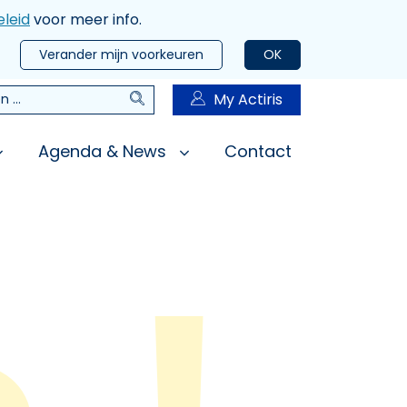
leid
voor meer info.
Verander mijn voorkeuren
OK
Zoeken
My Actiris
n
Agenda & News
Contact