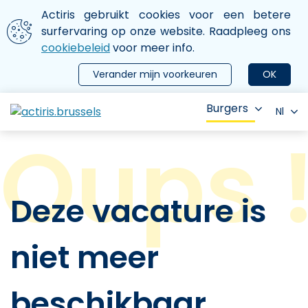
Aller au contenu principal
We gebruiken cookies
Actiris gebruikt cookies voor een betere
ermer le menu
surfervaring op onze website. Raadpleeg ons
cookiebeleid
voor meer info.
Verander mijn voorkeuren
OK
Burgers
Nl
Deze vacature is
niet meer
beschikbaar.