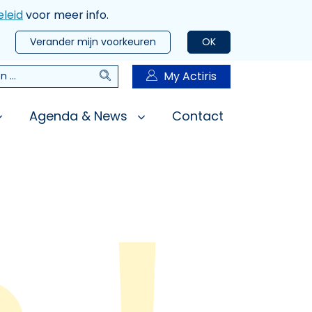
leid
voor meer info.
Verander mijn voorkeuren
OK
Zoeken
My Actiris
n
Agenda & News
Contact