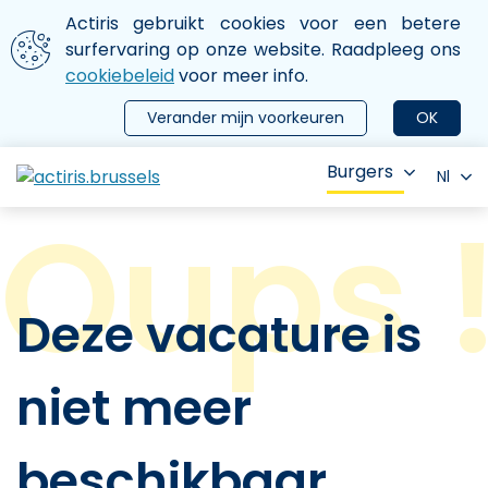
Aller au contenu principal
We gebruiken cookies
Actiris gebruikt cookies voor een betere
ermer le menu
surfervaring op onze website. Raadpleeg ons
cookiebeleid
voor meer info.
Verander mijn voorkeuren
OK
Burgers
Nl
Deze vacature is
niet meer
beschikbaar.