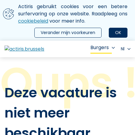
Aller au contenu principal
We gebruiken cookies
Actiris gebruikt cookies voor een betere
ermer le menu
surfervaring op onze website. Raadpleeg ons
cookiebeleid
voor meer info.
Verander mijn voorkeuren
OK
Burgers
Nl
Deze vacature is
niet meer
beschikbaar.