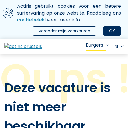
Aller au contenu principal
We gebruiken cookies
Actiris gebruikt cookies voor een betere
ermer le menu
surfervaring op onze website. Raadpleeg ons
cookiebeleid
voor meer info.
Verander mijn voorkeuren
OK
Burgers
Nl
Deze vacature is
niet meer
beschikbaar.