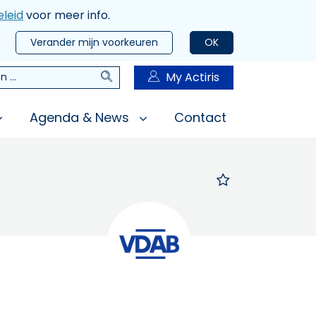
leid
voor meer info.
Verander mijn voorkeuren
OK
Zoeken
My Actiris
n
Agenda & News
Contact