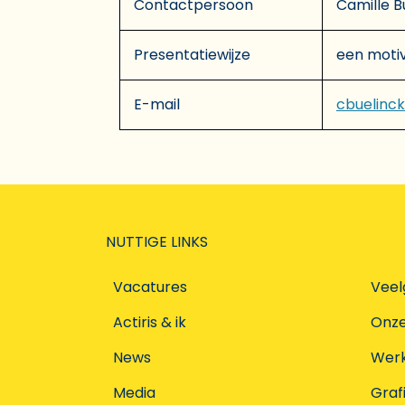
Contactpersoon
Camille B
Presentatiewijze
een motiv
E-mail
cbuelinc
NUTTIGE LINKS
Vacatures
Veel
Actiris & ik
Onz
News
Werke
Media
Graf