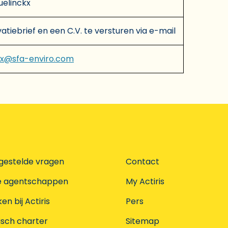
uelinckx
atiebrief en een C.V. te versturen via e-mail
kx@sfa-enviro.com
gestelde vragen
Contact
e agentschappen
My Actiris
n bij Actiris
Pers
isch charter
Sitemap