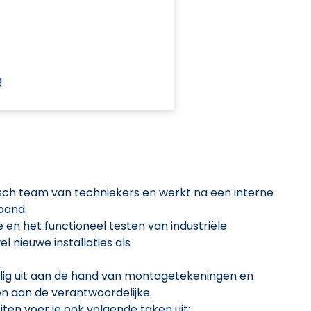
g
sch team van techniekers en werkt na een interne
band.
en het functioneel testen van industriële
 nieuwe installaties als
lig uit aan de hand van montagetekeningen en
en aan de verantwoordelijke.
iten voer je ook volgende taken uit: