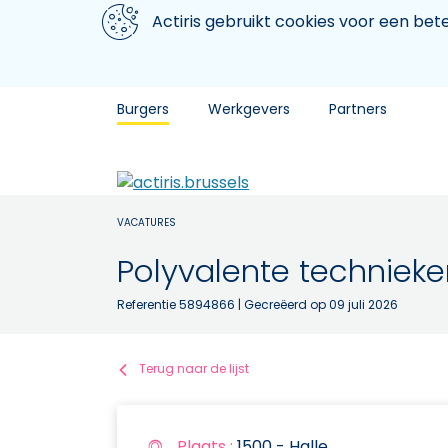
Aller au contenu principal
We gebruiken cookies
Actiris gebruikt cookies voor een be
Burgers
Werkgevers
Partners
VACATURES
Polyvalente technieke
Referentie 5894866
| Gecreëerd op 09 juli 2026
Terug naar de lijst
Plaats :
1500 - Halle