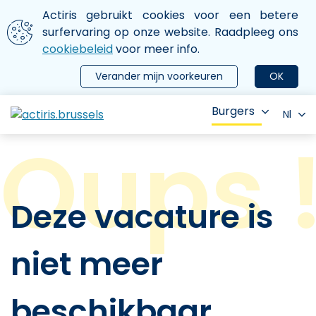
Aller au contenu principal
We gebruiken cookies
Actiris gebruikt cookies voor een betere
ermer le menu
surfervaring op onze website. Raadpleeg ons
cookiebeleid
voor meer info.
Verander mijn voorkeuren
OK
Burgers
Nl
Deze vacature is
niet meer
beschikbaar.