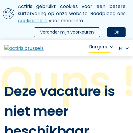
Aller au contenu principal
We gebruiken cookies
Actiris gebruikt cookies voor een betere
ermer le menu
surfervaring op onze website. Raadpleeg ons
cookiebeleid
voor meer info.
Verander mijn voorkeuren
OK
Burgers
Nl
Deze vacature is
niet meer
beschikbaar.