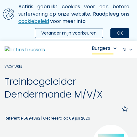
Aller au contenu principal
We gebruiken cookies
Actiris gebruikt cookies voor een betere
ermer le menu
surfervaring op onze website. Raadpleeg ons
cookiebeleid
voor meer info.
Verander mijn voorkeuren
OK
Burgers
Nl
VACATURES
Treinbegeleider
Dendermonde M/V/X
Referentie 5894882
| Gecreëerd op 09 juli 2026