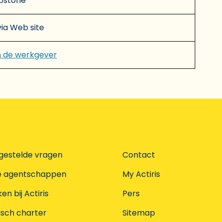
pstone
 via Web site
n de werkgever
gestelde vragen
Contact
e agentschappen
My Actiris
n bij Actiris
Pers
isch charter
Sitemap