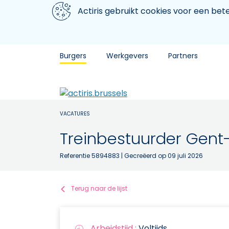
Aller au contenu principal
We gebruiken cookies
Actiris gebruikt cookies voor een be
Burgers
Werkgevers
Partners
VACATURES
Treinbestuurder Gent-
Referentie 5894883
| Gecreëerd op 09 juli 2026
Terug naar de lijst
Arbeidstijd :
Voltijds