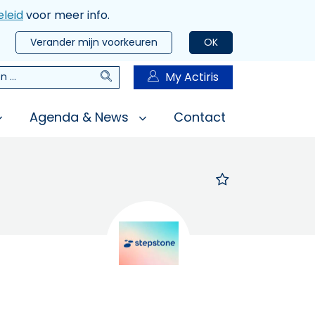
leid
voor meer info.
Verander mijn voorkeuren
OK
Zoeken
My Actiris
n
Agenda & News
Contact