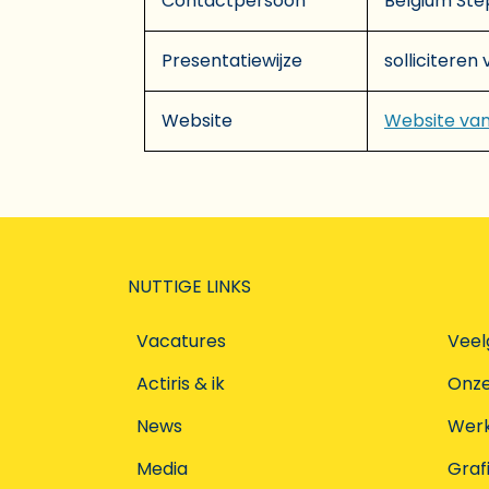
Contactpersoon
Belgium Ste
Presentatiewijze
solliciteren
Website
Website va
NUTTIGE LINKS
Vacatures
Veel
Actiris & ik
Onz
News
Werke
Media
Graf