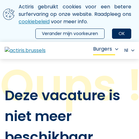
Aller au contenu principal
We gebruiken cookies
Actiris gebruikt cookies voor een betere
ermer le menu
surfervaring op onze website. Raadpleeg ons
cookiebeleid
voor meer info.
Verander mijn voorkeuren
OK
Burgers
Nl
Deze vacature is
niet meer
beschikbaar.