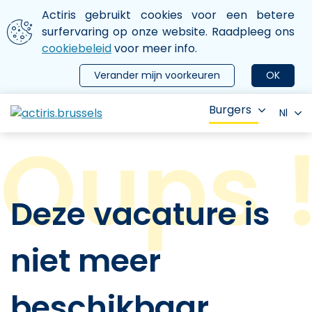
Aller au contenu principal
We gebruiken cookies
Actiris gebruikt cookies voor een betere
ermer le menu
surfervaring op onze website. Raadpleeg ons
cookiebeleid
voor meer info.
Verander mijn voorkeuren
OK
Burgers
Nl
Deze vacature is
niet meer
beschikbaar.