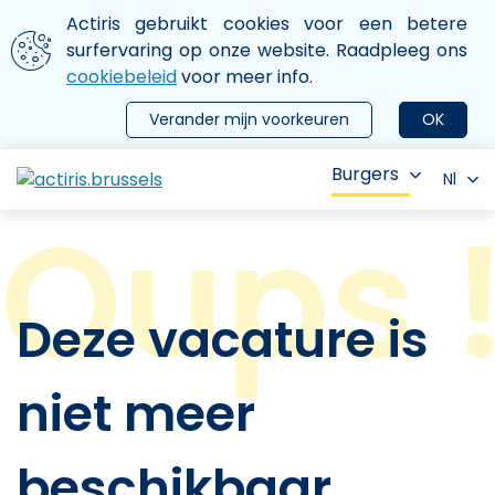
Aller au contenu principal
We gebruiken cookies
Actiris gebruikt cookies voor een betere
ermer le menu
surfervaring op onze website. Raadpleeg ons
cookiebeleid
voor meer info.
Verander mijn voorkeuren
OK
Burgers
Nl
Deze vacature is
niet meer
beschikbaar.