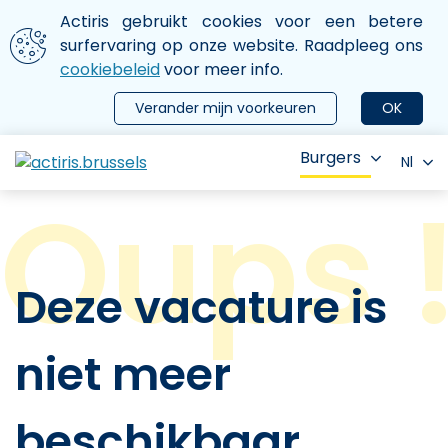
Aller au contenu principal
We gebruiken cookies
Actiris gebruikt cookies voor een betere
ermer le menu
surfervaring op onze website. Raadpleeg ons
cookiebeleid
voor meer info.
Verander mijn voorkeuren
OK
Burgers
Nl
Deze vacature is
niet meer
beschikbaar.