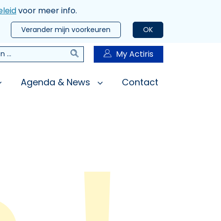
leid
voor meer info.
Verander mijn voorkeuren
OK
Zoeken
My Actiris
n
Agenda & News
Contact