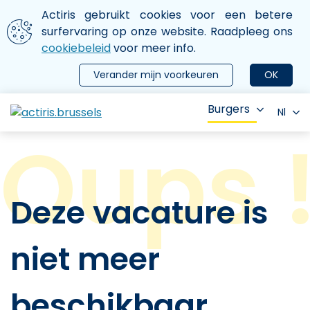
Aller au contenu principal
We gebruiken cookies
Actiris gebruikt cookies voor een betere
ermer le menu
surfervaring op onze website. Raadpleeg ons
cookiebeleid
voor meer info.
Verander mijn voorkeuren
OK
Burgers
Nl
Deze vacature is
niet meer
beschikbaar.