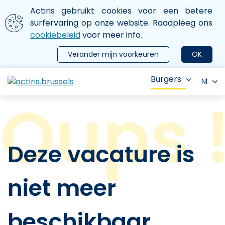
Aller au contenu principal
We gebruiken cookies
Actiris gebruikt cookies voor een betere
ermer le menu
surfervaring op onze website. Raadpleeg ons
cookiebeleid
voor meer info.
Verander mijn voorkeuren
OK
Burgers
Nl
Deze vacature is
niet meer
beschikbaar.