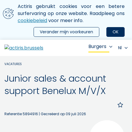
Aller au contenu principal
We gebruiken cookies
Actiris gebruikt cookies voor een betere
ermer le menu
surfervaring op onze website. Raadpleeg ons
cookiebeleid
voor meer info.
Verander mijn voorkeuren
OK
Burgers
Nl
VACATURES
Junior sales & account
support Benelux M/V/X
Referentie 5894916
| Gecreëerd op 09 juli 2026