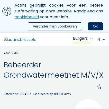
Aller au contenu principal
We gebruiken cookies
Actiris gebruikt cookies voor een betere
ermer le menu
surfervaring op onze website. Raadpleeg ons
cookiebeleid
voor meer info.
Verander mijn voorkeuren
OK
Burgers
Nl
VACATURES
Beheerder
Grondwatermeetnet M/V/X
Referentie 5894917
| Gecreëerd op 09 juli 2026