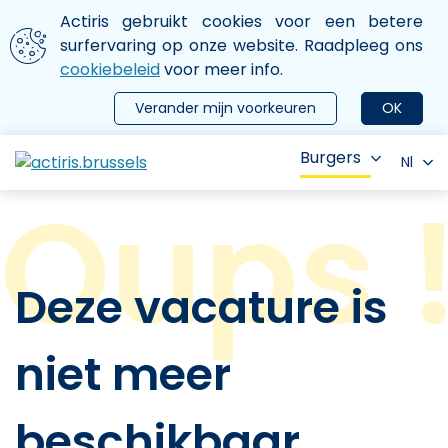
Aller au contenu principal
We gebruiken cookies
Actiris gebruikt cookies voor een betere
ermer le menu
surfervaring op onze website. Raadpleeg ons
cookiebeleid
voor meer info.
Verander mijn voorkeuren
OK
Burgers
Nl
Deze vacature is
niet meer
beschikbaar.