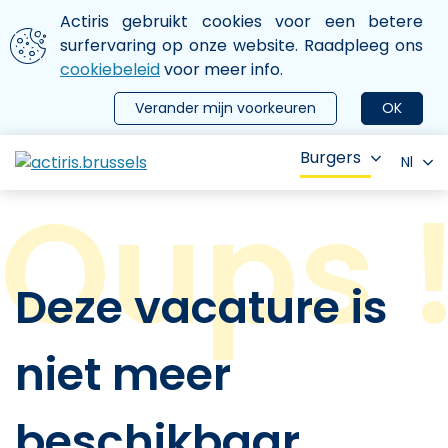
Aller au contenu principal
We gebruiken cookies
Actiris gebruikt cookies voor een betere
ermer le menu
surfervaring op onze website. Raadpleeg ons
cookiebeleid
voor meer info.
Verander mijn voorkeuren
OK
Burgers
Nl
Deze vacature is
niet meer
beschikbaar.