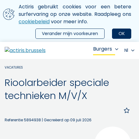
Aller au contenu principal
We gebruiken cookies
Actiris gebruikt cookies voor een betere
ermer le menu
surfervaring op onze website. Raadpleeg ons
cookiebeleid
voor meer info.
Verander mijn voorkeuren
OK
Burgers
Nl
VACATURES
Rioolarbeider speciale
technieken M/V/X
Referentie 5894938
| Gecreëerd op 09 juli 2026