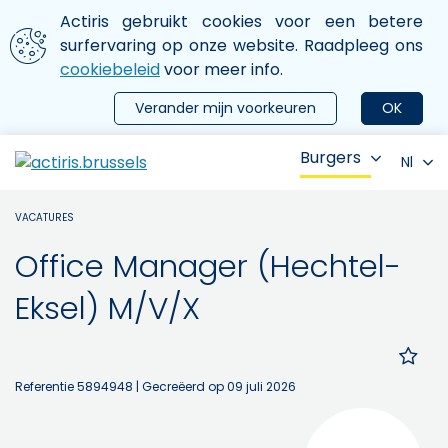
Aller au contenu principal
We gebruiken cookies
Actiris gebruikt cookies voor een betere
ermer le menu
surfervaring op onze website. Raadpleeg ons
cookiebeleid
voor meer info.
Verander mijn voorkeuren
OK
Burgers
Nl
VACATURES
Office Manager (Hechtel-
Eksel) M/V/X
Referentie 5894948
| Gecreëerd op 09 juli 2026