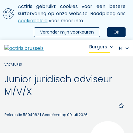
Aller au contenu principal
We gebruiken cookies
Actiris gebruikt cookies voor een betere
ermer le menu
surfervaring op onze website. Raadpleeg ons
cookiebeleid
voor meer info.
Verander mijn voorkeuren
OK
Burgers
Nl
VACATURES
Junior juridisch adviseur
M/V/X
Referentie 5894982
| Gecreëerd op 09 juli 2026