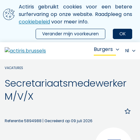
Aller au contenu principal
We gebruiken cookies
Actiris gebruikt cookies voor een betere
ermer le menu
surfervaring op onze website. Raadpleeg ons
cookiebeleid
voor meer info.
Verander mijn voorkeuren
OK
Burgers
Nl
VACATURES
Secretariaatsmedewerker
M/V/X
Referentie 5894988
| Gecreëerd op 09 juli 2026