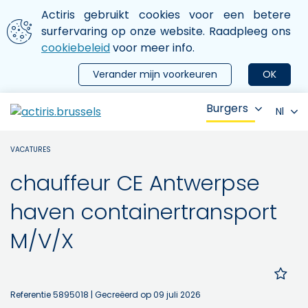
Aller au contenu principal
We gebruiken cookies
Actiris gebruikt cookies voor een betere
ermer le menu
surfervaring op onze website. Raadpleeg ons
cookiebeleid
voor meer info.
Verander mijn voorkeuren
OK
Burgers
Nl
VACATURES
chauffeur CE Antwerpse
haven containertransport
M/V/X
Referentie 5895018
| Gecreëerd op 09 juli 2026