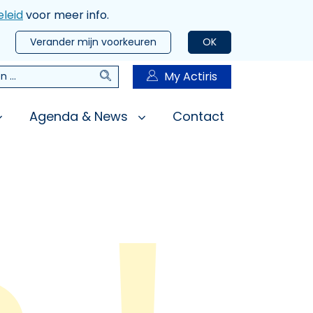
leid
voor meer info.
Verander mijn voorkeuren
OK
Zoeken
My Actiris
n
Agenda & News
Contact